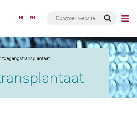
NL
EN
r toegangstransplantaat
transplantaat