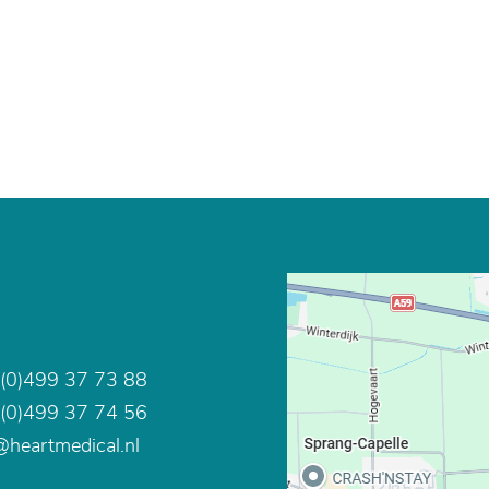
(0)499 37 73 88
(0)499 37 74 56
@heartmedical.nl